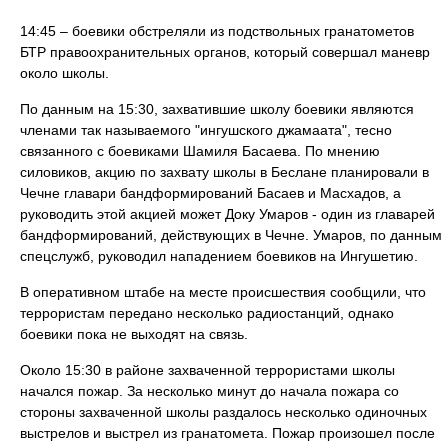
14:45 – боевики обстреляли из подствольных гранатометов
БТР правоохранительных органов, который совершал маневр
около школы.
По данным на 15:30, захватившие школу боевики являются
членами так называемого "ингушского джамаата", тесно
связанного с боевиками Шамиля Басаева. По мнению
силовиков, акцию по захвату школы в Беслане планировали в
Чечне главари бандформирований Басаев и Масхадов, а
руководить этой акцией может Доку Умаров ‑ один из главарей
бандформирований, действующих в Чечне. Умаров, по данным
спецслужб, руководил нападением боевиков на Ингушетию.
В оперативном штабе на месте происшествия сообщили, что
террористам передано несколько радиостанций, однако
боевики пока не выходят на связь.
Около 15:30 в районе захваченной террористами школы
начался пожар. За несколько минут до начала пожара со
стороны захваченной школы раздалось несколько одиночных
выстрелов и выстрел из гранатомета. Пожар произошел после